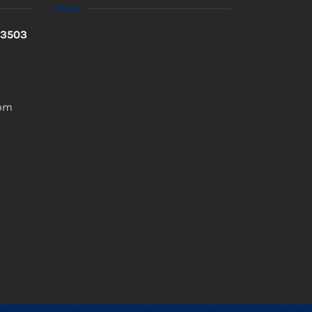
 73503
com