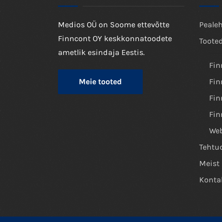
Medios OÜ on Soome ettevõtte
Peale
Finncont OY keskkonnatoodete
Toote
ametlik esindaja Eestis.
Fin
Meie tooted
Fin
Fin
Fin
We
Tehtu
Meist
Konta