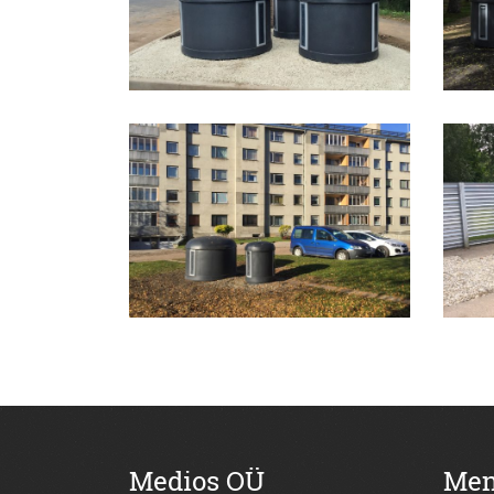
Medios OÜ
Me