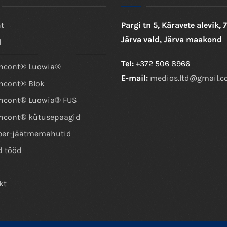
ht
Pargi tn 5, Käravete alevik,
Järva vald, Järva maakond
d
Tel:
+372 506 8966
ncont® Luowia®
E-mail:
medios.ltd@gmail.
ncont® Blok
ncont® Luowia® FUS
ncont® kütusepaagid
ber-jäätmemahutid
d tööd
kt