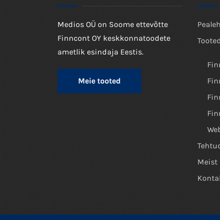
Medios OÜ on Soome ettevõtte
Peale
Finncont OY keskkonnatoodete
Toote
ametlik esindaja Eestis.
Fin
Meie tooted
Fin
Fin
Fin
We
Tehtu
Meist
Konta