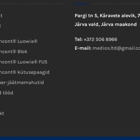
ht
Pargi tn 5, Käravete alevik,
Järva vald, Järva maakond
d
Tel:
+372 506 8966
ncont® Luowia®
E-mail:
medios.ltd@gmail.
ncont® Blok
ncont® Luowia® FUS
ncont® kütusepaagid
ber-jäätmemahutid
d tööd
kt