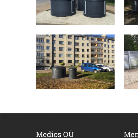
Medios OÜ
Me