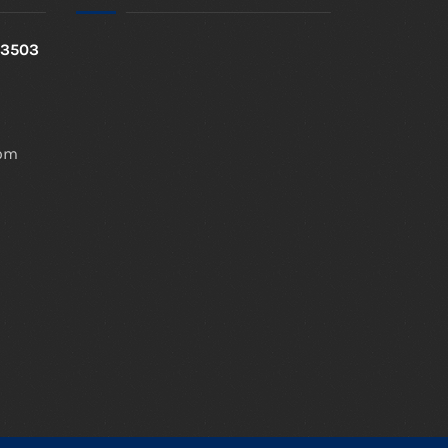
 73503
com