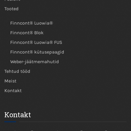
Tooted
Finncont® Luowia®
Finncont® Blok
Finncont® Luowia® FUS
Finncont® kütusepaagid
Weber-jäätmemahutid
Tehtud tööd
Meist
Kontakt
Kontakt