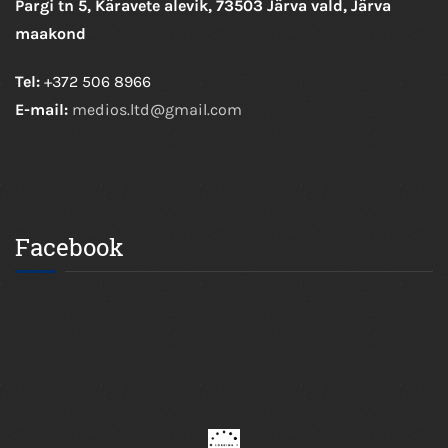
Pargi tn 5, Käravete alevik, 73503 Järva vald, Järva
maakond
Tel:
+372 506 8966
E-mail:
medios.ltd@gmail.com
Facebook