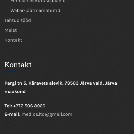
Finncont® kütusepaagid
Weber-jäätmemahutid
Tehtud tööd
Meist
Kontakt
Kontakt
Pargi tn 5, Käravete alevik, 73503 Järva vald, Järva
maakond
Tel:
+372 506 8966
E-mail:
medios.ltd@gmail.com