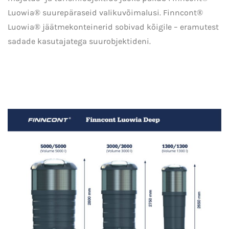
Luowia® suurepäraseid valikuvõimalusi. Finncont®
Luowia® jäätmekonteinerid sobivad kõigile – eramutest
sadade kasutajatega suurobjektideni.