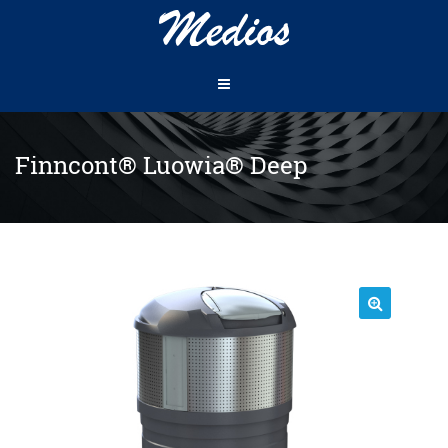
Finncont® Luowia® Deep