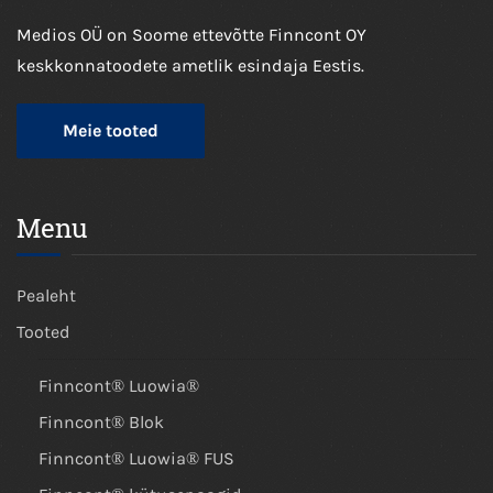
Medios OÜ on Soome ettevõtte Finncont OY
keskkonnatoodete ametlik esindaja Eestis.
Meie tooted
Menu
Pealeht
Tooted
Finncont® Luowia®
Finncont® Blok
Finncont® Luowia® FUS