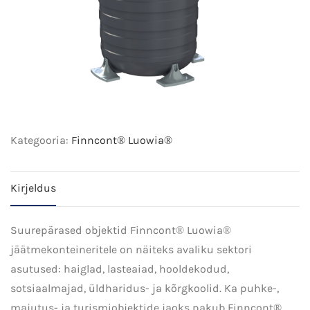
Kategooria:
Finncont® Luowia®
Kirjeldus
Suurepärased objektid Finncont® Luowia®
jäätmekonteineritele on näiteks avaliku sektori
asutused: haiglad, lasteaiad, hooldekodud,
sotsiaalmajad, üldharidus- ja kõrgkoolid. Ka puhke-,
majutus- ja turismiobjektide jaoks pakub Finncont®