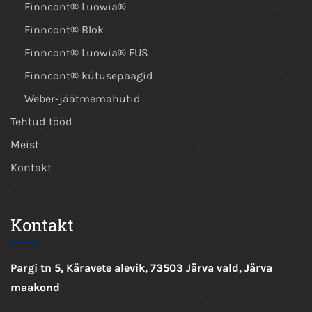
Finncont® Luowia®
Finncont® Blok
Finncont® Luowia® FUS
Finncont® kütusepaagid
Weber-jäätmemahutid
Tehtud tööd
Meist
Kontakt
Kontakt
Pargi tn 5, Käravete alevik, 73503 Järva vald, Järva
maakond