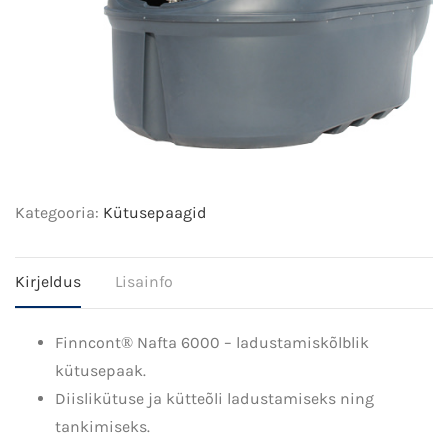
Kategooria:
Kütusepaagid
Kirjeldus
Lisainfo
Finncont® Nafta 6000 – ladustamiskõlblik
kütusepaak.
Diislikütuse ja kütteõli ladustamiseks ning
tankimiseks.