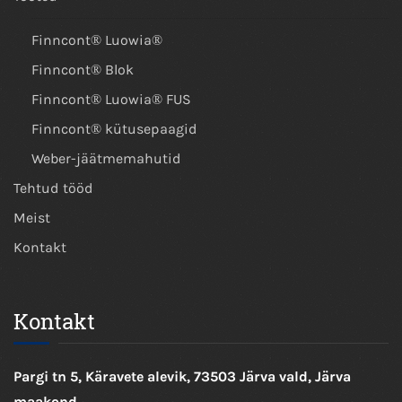
Finncont® Luowia®
Finncont® Blok
Finncont® Luowia® FUS
Finncont® kütusepaagid
Weber-jäätmemahutid
Tehtud tööd
Meist
Kontakt
Kontakt
Pargi tn 5, Käravete alevik, 73503 Järva vald, Järva
maakond